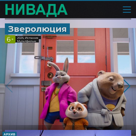
Зверолюция
6
2026, Испания
+
Мультфильм
АРХИВ