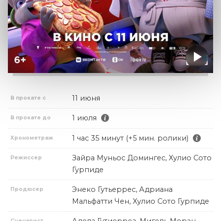
11 июня
В прокате с
1 июля
В прокате до
1 час 35 минут (+5 мин. ролики)
Хронометраж
Зайра Муньос Домингес, Хулио Сото
Режиссер
Гурпиде
Энеко Гутьеррес, Адриана
Продюсер
Мальфатти Чен, Хулио Сото Гурпиде
Сценарист