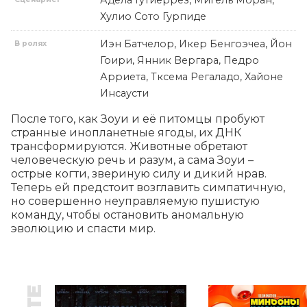
Адела Гутиеррез, Мигель Моран,
Хулио Сото Гурпиде
Иэн Батчелор, Икер Бенгоэчеа, Йон
В ролях
Гоири, Янник Вергара, Педро
Арриета, Тксема Регаладо, Хайоне
Инсаусти
После того, как Зоуи и её питомцы пробуют 
странные инопланетные ягоды, их ДНК 
трансформируются. Животные обретают 
человеческую речь и разум, а сама Зоуи – 
острые когти, звериную силу и дикий нрав. 
Теперь ей предстоит возглавить симпатичную, 
но совершенно неуправляемую пушистую 
команду, чтобы остановить аномальную 
эволюцию и спасти мир.