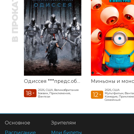
В ПРОКАТЕ
Одиссея ***предс.обсл. Команда Познавалова. Тайна едкого дыма
2026, США, Великобритания
2026, США
18
+
12
Боевик, Приключения,
Мультфильм, Фанта
+
Фэнтези
Комедия, Приключе
Семейный
Основное
Зрителям
Расписание
Мои билеты