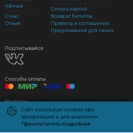
Афиша
Оплата картой
О нас
Возврат билетов
Отзыв
Правила и соглашения
Предложения для своих
Подписывайся
Способы оплаты
Контакты
Касса
+7 958 500-74-68
Сайт использует cookies при
авторизации и для аналитики
Касса
+7 925 548-58-65
Принять
Читать подробнее
Электронный адрес
kino-xl.ru@mail.ru