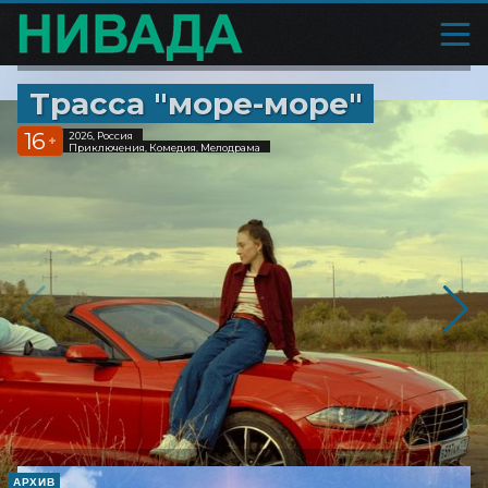
Трасса "море-море"
16
2026, Россия
+
Приключения, Комедия, Мелодрама
АРХИВ