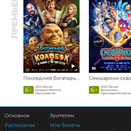
ПРЕМЬЕРА
Последний богатырь. Колобок
2026, Россия
2025, Россия
6
6
+
+
Комедия, Фэнтези,
Фантастика,
Приключения
Приключенческая к
Основное
Зрителям
Расписание
Мои билеты