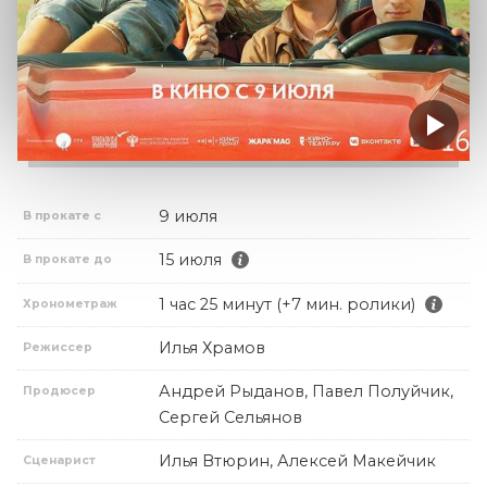
9 июля
В прокате с
15 июля
В прокате до
1 час 25 минут (+7 мин. ролики)
Хронометраж
Илья Храмов
Режиссер
Андрей Рыданов, Павел Полуйчик,
Продюсер
Сергей Сельянов
Илья Втюрин, Алексей Макейчик
Сценарист