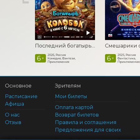
Последний богатырь. Колобок
2026, Россия
2025, Россия
6
6
+
+
Комедия, Фэнтези,
Фантастика,
Приключения
Приключенчес
Основное
Зрителям
Расписание
Мои билеты
Афиша
Оплата картой
О нас
Возврат билетов
Отзыв
Правила и соглашения
Предложения для своих