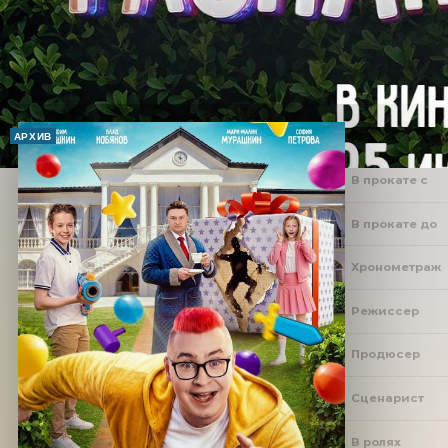
АРХИВ
В прокате с
В прокате до
Хронометраж
Режиссер
Продюсер
Сценарист
В ролях