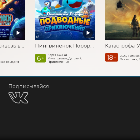
Смешарики сквозь вселенные
Пингвинёнок Пороро: Подводные приключения
Корея Южная
18
2026, Польша
6
+
+
Мультфильм, Детский,
Фантастика, 
кая комедия
Приключения
Подписывайся