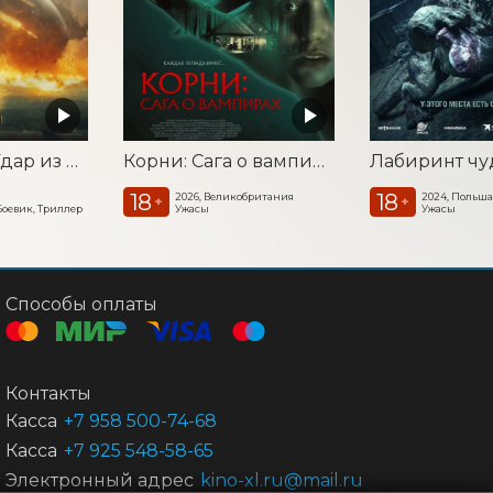
Катастрофа. Удар из космоса
Корни: Сага о вампирах
Лабиринт ч
18
18
2026, Великобритания
2024, Польш
+
+
Боевик, Триллер
Ужасы
Ужасы
Способы оплаты
Контакты
Касса
+7 958 500-74-68
Касса
+7 925 548-58-65
Электронный адрес
kino-xl.ru@mail.ru