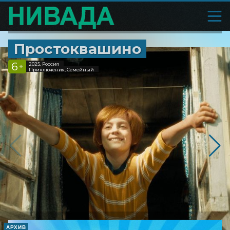
Простоквашино
6
2025, Россия
+
Приключения, Семейный
АРХИВ