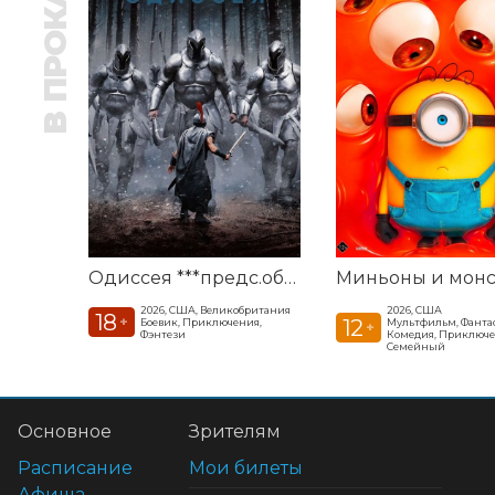
В ПРОКАТЕ
Одиссея ***предс.обсл. Команда Познавалова. Тайна едкого дыма
2026, США, Великобритания
2026, США
18
+
12
Боевик, Приключения,
Мультфильм, Фанта
+
Фэнтези
Комедия, Приключе
Семейный
Основное
Зрителям
Расписание
Мои билеты
Афиша