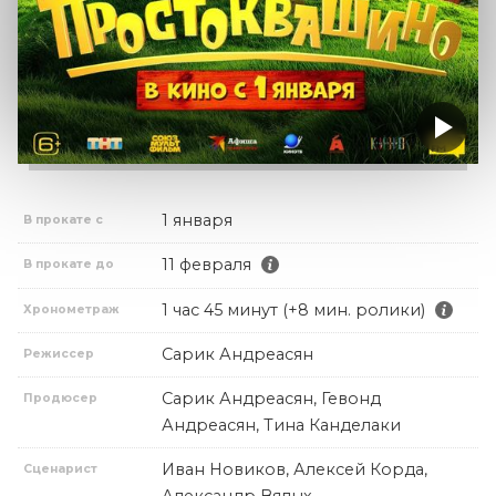
1 января
В прокате с
11 февраля
В прокате до
1 час 45 минут (+8 мин. ролики)
Хронометраж
Сарик Андреасян
Режиссер
Сарик Андреасян, Гевонд
Продюсер
Андреасян, Тина Канделаки
Иван Новиков, Алексей Корда,
Сценарист