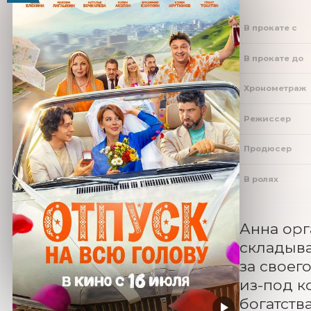
В прокате с
В прокате до
Хронометраж
Режиссер
Продюсер
В ролях
Анна орг
складыва
за своег
из-под к
богатств