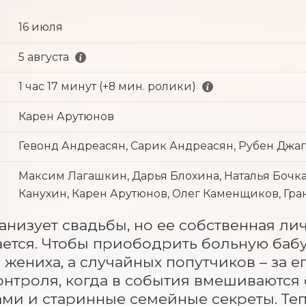
16 июля
5 августа
1 час 17 минут (+8 мин. ролики)
Карен Арутюнов
Гевонд Андреасян, Сарик Андреасян, Рубен Джа
Максим Лагашкин, Дарья Блохина, Наталья Бочка
Канухин, Карен Арутюнов, Олег Каменщиков, Гран
анизует свадьбы, но ее собственная лич
ется. Чтобы приободрить больную бабу
о жениха, а случайных попутчиков – за е
онтроля, когда в события вмешиваются 
ами и старинные семейные секреты. Теп