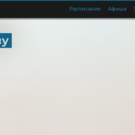
Расписание
Афиша
ву