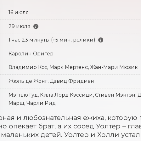
16 июля
29 июля
1 час 23 минуты (+5 мин. ролики)
Каролин Оригер
Владимир Кох, Марк Мертенс, Жан-Мари Мюзик
Жюль де Жонг, Дэвид Фридман
Мэттью Гуд, Кила Лорд Кэссиди, Стивен Мэнгэн,
Марш, Чарли Рид
юная и любознательная ежиха, которую 
о опекает брат, а их сосед Уолтер – гла
 маленьких детей. Уолтер и Холли уста