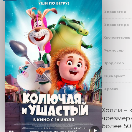
В прокате с
В прокате до
Хронометраж
Режиссер
Продюсер
Сценарист
В ролях
Холли – 
чрезмерн
более 50