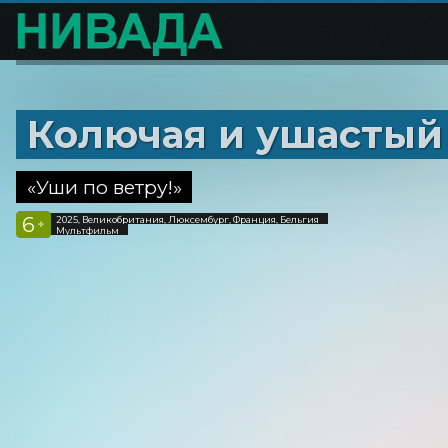
Колючая и ушастый
«Уши по ветру!»
6
2025, Великобритания, Люксембург, Франция, Бельгия
+
Мультфильм