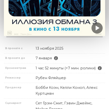
13 ноября 2025
В прокате с
7 января
В прокате до
1 час 52 минуты (+7 мин. ролики)
Хронометраж
Рубен Фляйшер
Режиссер
Бобби Коэн, Келли Коноп, Алекс
Продюсер
Куртцман
Сет Грэм-Смит, Гэвин Джеймс,
Сценарист