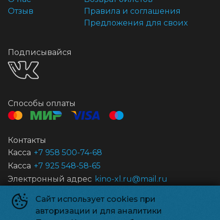
Отзыв
Правила и соглашения
Предложения для своих
Подписывайся
Способы оплаты
Контакты
Касса
+7 958 500-74-68
Касса
+7 925 548-58-65
Электронный адрес
kino-xl.ru@mail.ru
Сайт использует cookies при
Нивада XL
©
2020-
2026
авторизации и для аналитики
Powered by
p24.app