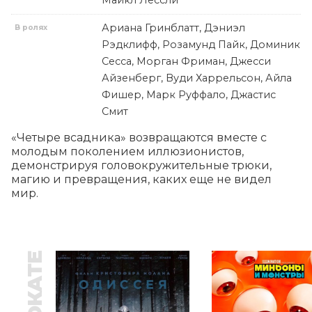
Майкл Лессли
Ариана Гринблатт, Дэниэл
В ролях
Рэдклифф, Розамунд Пайк, Доминик
Сесса, Морган Фриман, Джесси
Айзенберг, Вуди Харрельсон, Айла
Фишер, Марк Руффало, Джастис
Смит
«Четыре всадника» возвращаются вместе с 
молодым поколением иллюзионистов, 
демонстрируя головокружительные трюки, 
магию и превращения, каких еще не видел 
мир.
В ПРОКАТЕ