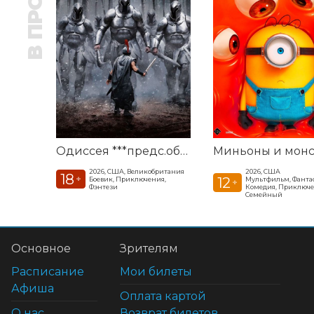
Одиссея ***предс.обсл. Команда Познавалова. Тайна едкого дыма
2026, США, Великобритания
2026, США
18
+
12
Боевик, Приключения,
Мультфильм, Фанта
+
Фэнтези
Комедия, Приключе
Семейный
Основное
Зрителям
Расписание
Мои билеты
Афиша
Оплата картой
О нас
Возврат билетов