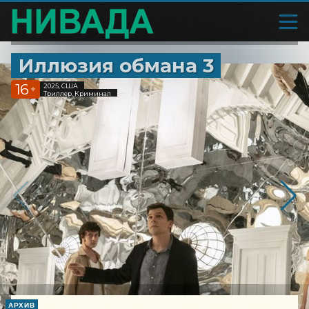
Иллюзия обмана 3
16
2025, США
+
Триллер, Криминал
АРХИВ