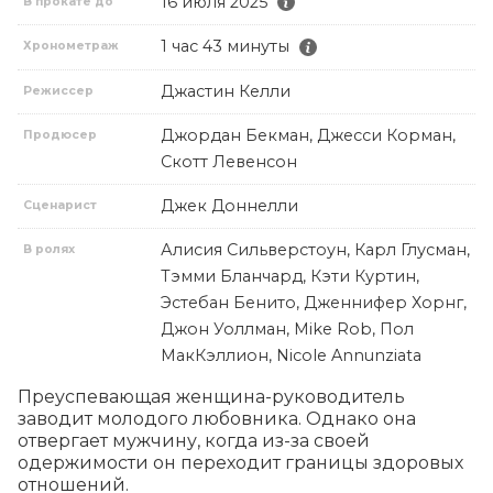
16 июля 2025
В прокате до
1 час 43 минуты
Хронометраж
Джастин Келли
Режиссер
Джордан Бекман, Джесси Корман,
Продюсер
Скотт Левенсон
Джек Доннелли
Сценарист
Алисия Сильверстоун, Карл Глусман,
В ролях
Тэмми Бланчард, Кэти Куртин,
Эстебан Бенито, Дженнифер Хорнг,
Джон Уоллман, Mike Rob, Пол
МакКэллион, Nicole Annunziata
Преуспевающая женщина-руководитель 
заводит молодого любовника. Однако она 
отвергает мужчину, когда из-за своей 
одержимости он переходит границы здоровых 
отношений.