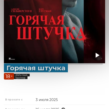
Горячая штучка
18
2025, США
+
Триллер
3 июля 2025
В прокате с