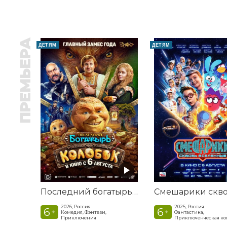
ПРЕМЬЕРА
ДЕТЯМ
ДЕТЯМ
Последний богатырь. Колобок
2026, Россия
2025, Россия
6
6
+
+
Комедия, Фэнтези,
Фантастика,
Приключения
Приключенческая к