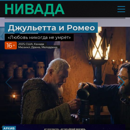
Джульетта и Ромео
«Любовь никогда не умрёт»
16
2025, США, Канада
+
Мюзикл, Драма, Мелодрама
АРХИВ