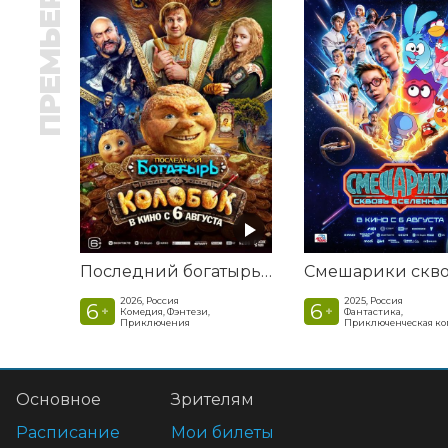
ПРЕМЬЕРА
Последний богатырь. Колобок
2026, Россия
2025, Россия
6
6
+
+
Комедия, Фэнтези,
Фантастика,
Приключения
Приключенческая к
Основное
Зрителям
Расписание
Мои билеты