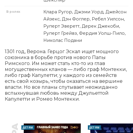
Шекспир
Клара Ругор, Джэми Уорд, Джейсон
В ролях
Айзекс, Дэн Фоглер, Ребел Уилсон,
Руперт Эверетт, Дерек Джекоби,
Руперт Грейвз, Фердия Уолш-Пило,
Николас Подани
1301 год, Верона. Герцог Эскал ищет мощного 
союзника в борьбе против нового Папы 
Римского. Им может стать кто-то из глав 
могущественных кланов — либо граф Монтекки, 
либо граф Капулетти; у каждого из семейств 
есть свой козырь, чтобы оказаться на вершине 
власти. Но все планы спутывает неожиданно 
вспыхнувшая любовь между Джульеттой 
Капулетти и Ромео Монтекки.
ДЕТЯМ
ДЕТЯМ