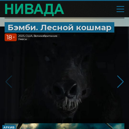
Бэмби. Лесной кошмар
18
2025, США, Великобритания
+
Ужасы
АРХИВ