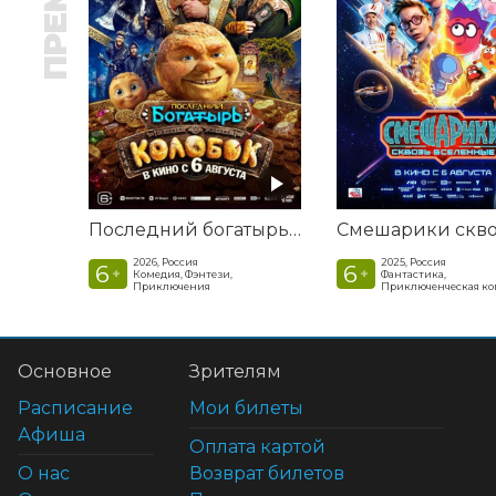
Последний богатырь. Колобок
2026, Россия
2025, Россия
6
6
+
+
Комедия, Фэнтези,
Фантастика,
Приключения
Приключенческая к
Основное
Зрителям
Расписание
Мои билеты
Афиша
Оплата картой
О нас
Возврат билетов