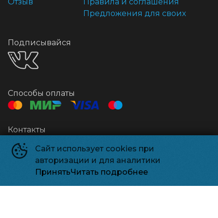
Отзыв
Правила и соглашения
Предложения для своих
Подписывайся
Способы оплаты
Контакты
Касса
+7 958 500-74-68
Сайт использует cookies при
Касса
+7 925 548-58-65
авторизации и для аналитики
Электронный адрес
kino-xl.ru@mail.ru
Принять
Читать подробнее
Нивада XL
©
2020-
2026
Powered by
p24.app