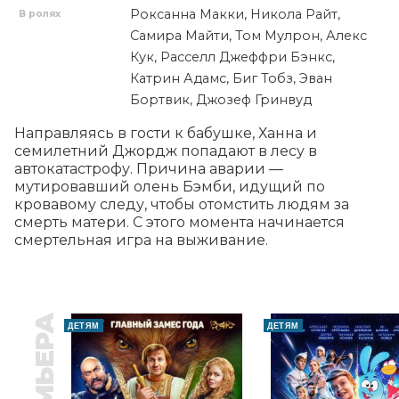
Роксанна Макки, Никола Райт,
В ролях
Самира Майти, Том Мулрон, Алекс
Кук, Расселл Джеффри Бэнкс,
Катрин Адамс, Биг Тобз, Эван
Бортвик, Джозеф Гринвуд
Направляясь в гости к бабушке, Ханна и 
семилетний Джордж попадают в лесу в 
автокатастрофу. Причина аварии — 
мутировавший олень Бэмби, идущий по 
кровавому следу, чтобы отомстить людям за 
смерть матери. С этого момента начинается 
смертельная игра на выживание.
ПРЕМЬЕРА
ДЕТЯМ
ДЕТЯМ