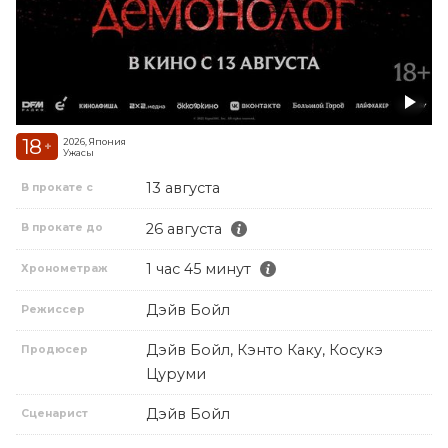
18
2026, Япония
+
Ужасы
13 августа
В прокате с
26 августа
В прокате до
1 час 45 минут
Хронометраж
Дэйв Бойл
Режиссер
Дэйв Бойл, Кэнто Каку, Косукэ
Продюсер
Цуруми
Дэйв Бойл
Сценарист