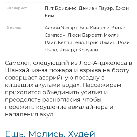
Пит Бриджес, Дэмиен Пауэр, Джон
Сценарист
Ким
Аарон Экхарт, Бен Кингсли, Энгус
В ролях
Сэмпсон, Люси Барретт, Молли
Райт, Келли Гейл, Прия Джайн, Рози
Чжао, Ричард Краучли
Самолёт, следующий из Лос-Анджелеса в
Шанхай, из-за пожара и взрыва на борту
совершает аварийную посадку в
кишащих акулами водах. Пассажирам
приходится объединить усилия и
преодолеть разногласия, чтобы
пережить крушение авиалайнера и
нападения акул.
Ешь. Молись. Худей