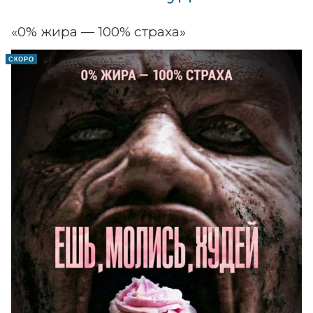
«0% жира — 100% страха»
СКОРО