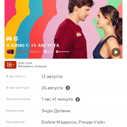
18
2026, США
+
Мелодрама, Комедия
13 августа
В прокате с
26 августа
В прокате до
1 час 41 минута
Хронометраж
Энди Делани
Режиссер
Бэйли Мэдисон, Рэнди Уэйн
Продюсер