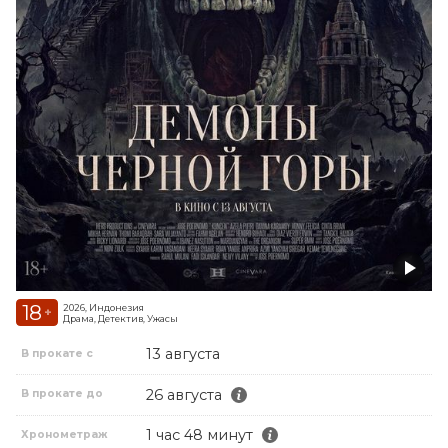
18
2026, Индонезия
+
Драма, Детектив, Ужасы
13 августа
В прокате с
26 августа
В прокате до
1 час 48 минут
Хронометраж