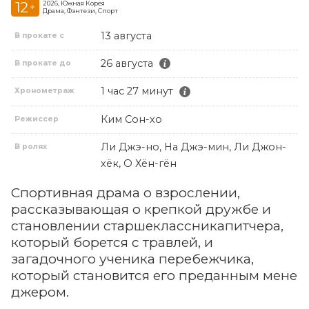
12
2026, Южная Корея
+
Драма, Фэнтези, Спорт
13 августа
В прокате с
26 августа
В прокате до
1 час 27 минут
Хронометраж
Ким Сон-хо
Режиссер
Ли Джэ-но, На Джэ-мин, Ли Джон-
В ролях
хёк, О Хён-гён
Спортивная драма о взрослении,
рассказывающая о крепкой дружбе и
становлении старшеклассникапитчера,
который борется с травлей, и
загадочного ученика перебежчика,
который становится его преданным мене
джером.