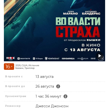
16
2026, США, Испания
+
Боевик, Триллер
13 августа
В прокате с
26 августа
В прокате до
1 час 36 минут
Хронометраж
Джесси Джонсон
Режиссер