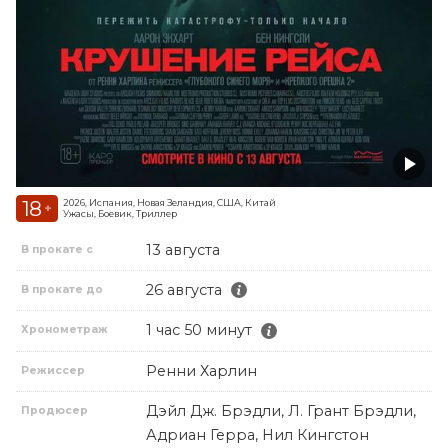
18
2026, Испания, Новая Зеландия, США, Китай
+
Ужасы, Боевик, Триллер
13 августа
В прокате с
26 августа
В прокате до
1 час 50 минут
Хронометраж
Ренни Харлин
Режиссер
Дэйл Дж. Брэдли, Л. Грант Брэдли,
Продюсер
Адриан Герра, Нил Кингстон