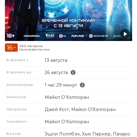
16
2026, Австралия
+
Научная фантастика
13 августа
В прокате с
26 августа
В прокате до
1 час 29 минут
Хронометраж
Майкл О’Хэллоран
Режиссер
Джей Хогг, Майкл О’Хэллоран
Продюсер
Майкл О’Хэллоран
Сценарист
Эшли Лоллбэк, Хью Паркер, Пачаро
В ролях