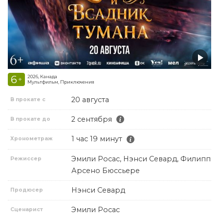
6
2026, Канада
+
Мультфильм, Приключения
20 августа
В прокате с
2 сентября
В прокате до
1 час 19 минут
Хронометраж
Эмили Росас, Нэнси Севард, Филипп
Режиссер
Арсено Бюссьере
Нэнси Севард
Продюсер
Эмили Росас
Сценарист