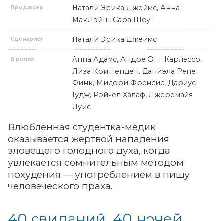
Натали Эрика Джеймс, Анна
Продюсер
МакЛэйш, Сара Шоу
Натали Эрика Джеймс
Сценарист
Анна Адамс, Андре Онг Карлессо,
В ролях
Лиза Криттенден, Даниэла Рене
Финк, Мидори Френсис, Дариус
Гудж, Рэйчел Халаф, Джеремайя
Луис
Влюблённая студентка-медик
оказывается жертвой нападения
зловещего голодного духа, когда
увлекается сомнительным методом
похудения — употреблением в пищу
человеческого праха.
40 свиданий, 40 ночей