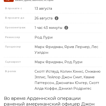
Боевик, Драма, Военный, История
13 августа
В прокате с
26 августа
В прокате до
1 час 43 минуты
Хронометраж
Род Лури
Режиссер
Марк Фридман, Ярив Лернер, Лес
Продюсер
Уэлдон
Марк Фридман, Род Лури
Сценарист
Скотт Иствуд, Колин Хэнкс, Онжаню
В ролях
Эллис, Тейлор Джон Смит, Кваме
Паттерсон, Джонатан Юнгер, Скотт
Алда Коффи, Дэниэл Родригес
Во время Арденнской операции
раненый американский офицер Джон