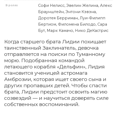
Софи Нелисс, Эвелин Желина, Алекс
В ролях
Браунштейн, Энтони Кэвэна,
Доротея Берриман, Луи-Филипп
Бертиом, Филомена Билодо, Сара
Бут, Марк Камачо, Нико ДеКастрис
Когда старшего брата Лидии похищает
таинственный Заклинатель, девочка
отправляется на поиски по Туманному
морю. Подобранная командой
летающего корабля «Дельфин», Лидия
становится ученицей астромага
Амброзии, которая ищет своего сына и
других пропавших детей. Чтобы спасти
брата, Лидии предстоит освоить магию
созвездий — и научиться доверять силе
собственных воспоминаний.