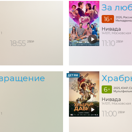
За лю
16
2026, Росси
+
Мелодрама,
Нивада
 1
141011, Московская
18:55
11:10
250 ₽
250 ₽
звращение
Храбр
ДЕТЯМ
6
2025, ЮАР, 
+
Мультфильм
Нивада
141011, Московская
11:00
250 ₽
 1