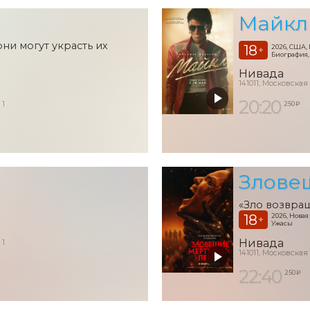
Майкл
рни могут украсть их
18
2026, США,
+
Биография,
Нивада
141011, Московская
20:20
250 ₽
 1
Злове
«Зло возвра
18
2026, Нова
+
Ужасы
Нивада
 1
141011, Московская
22:40
250 ₽