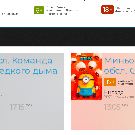
Корея Южная
18
2026, Польша
6
+
+
Мультфильм, Детский,
Фантастика, 
кая комедия
Приключения
сл. Команда
Миньон
 едкого дыма
обсл. 
12
2026, США
+
Мультфильм
Нивада
 1
141011, Московская
17:15
13:05
500 ₽
250 ₽