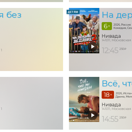
я без
На де
ДЕТЯМ
6
2026, Россия
+
Комедия, С
Нивада
141011, Московская
12:45
250 ₽
 1
Всё, ч
18
2026, Испа
+
Драма, Ме
Нивада
 1
141011, Московская
14:55
250 ₽