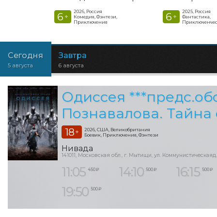
2026, Россия
2025, Россия
6
6
+
+
Комедия, Фэнтези,
Фантастика,
Приключения
Приключенчес
Сегодня
Завтра
5 августа
6 августа
Одиссея ***предс.об
Познавалова. Тайна
18
2026, США, Великобритания
+
Боевик, Приключения, Фэнтези
Нивада
141011, Московская обл., г. Мытищи, ул. Коммунистическаяд.
11:05
14:10
16:15
450 ₽
500 ₽
500 ₽
19:50
500 ₽