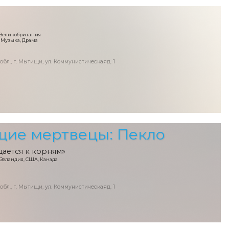
 Великобритания
 Музыка, Драма
 обл., г. Мытищи, ул. Коммунистическаяд. 1
щие мертвецы: Пекло
щается к корням»
я Зеландия, США, Канада
 обл., г. Мытищи, ул. Коммунистическаяд. 1