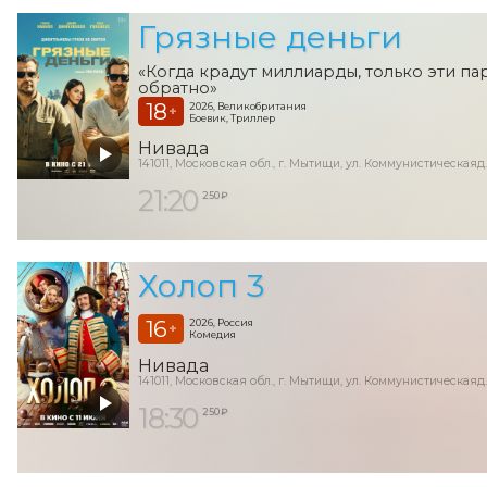
Грязные деньги
«Когда крадут миллиарды, только эти па
обратно»
18
2026, Великобритания
+
Боевик, Триллер
Нивада
141011, Московская обл., г. Мытищи, ул. Коммунистическаяд.
21:20
250 ₽
Холоп 3
16
2026, Россия
+
Комедия
Нивада
141011, Московская обл., г. Мытищи, ул. Коммунистическаяд.
18:30
250 ₽