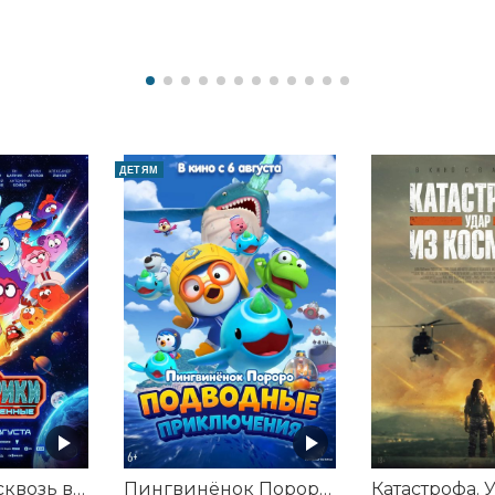
ДЕТЯМ
Смешарики сквозь вселенные
Пингвинёнок Пороро: Подводные приключения