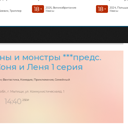
18
18
2026, Великобритания
2024, Польш
+
+
Боевик, Триллер
Ужасы
Ужасы
ы и монстры ***предс.
Соня и Леня 1 серия
, Фантастика, Комедия, Приключения, Семейный
 обл., г. Мытищи, ул. Коммунистическаяд. 1
14:40
250 ₽