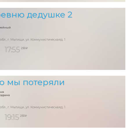
ревню дедушке 2
емейный
 обл., г. Мытищи, ул. Коммунистическаяд. 1
17:55
250 ₽
то мы потеряли
ния
лодрама
 обл., г. Мытищи, ул. Коммунистическаяд. 1
19:15
250 ₽