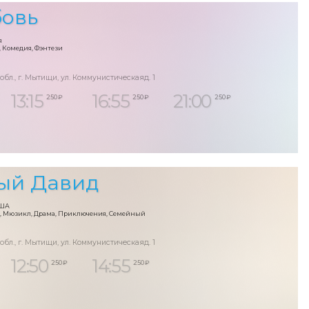
бовь
я
 Комедия, Фэнтези
 обл., г. Мытищи, ул. Коммунистическаяд. 1
13:15
16:55
21:00
250 ₽
250 ₽
250 ₽
ый Давид
США
, Мюзикл, Драма, Приключения, Семейный
 обл., г. Мытищи, ул. Коммунистическаяд. 1
12:50
14:55
250 ₽
250 ₽