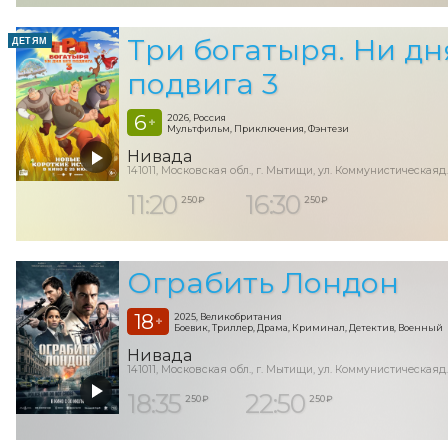
Три богатыря. Ни дн
ДЕТЯМ
подвига 3
6
2026, Россия
+
Мультфильм, Приключения, Фэнтези
Нивада
141011, Московская обл., г. Мытищи, ул. Коммунистическаяд.
11:20
16:30
250 ₽
250 ₽
Ограбить Лондон
18
2025, Великобритания
+
Боевик, Триллер, Драма, Криминал, Детектив, Военный
Нивада
141011, Московская обл., г. Мытищи, ул. Коммунистическаяд.
18:35
22:50
250 ₽
250 ₽